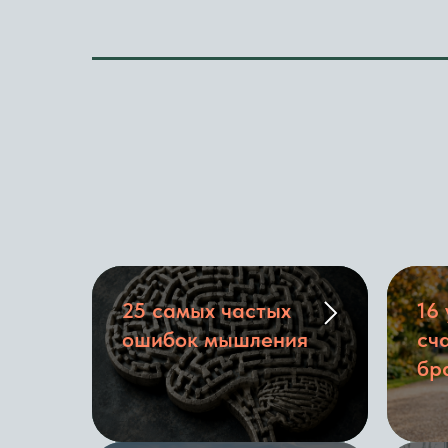
25 самых частых
16
ошибок мышления
сч
бр