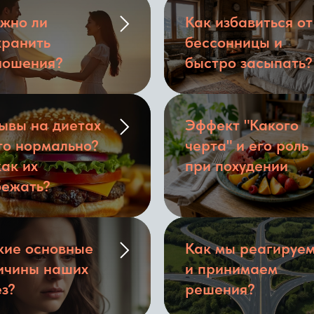
жно ли
Как избавиться от
хранить
бессонницы и
ношения?
быстро засыпать?
ывы на диетах
Эффект "Какого
это нормально?
черта" и его роль
как их
при похудении
бежать?
кие основные
Как мы реагируе
ичины наших
и принимаем
ез?
решения?