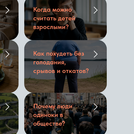
Когда можно
считать детей
взрослыми?
Как похудеть без
голодания,
срывов и откатов?
м
Почему люди
одиноки в
обществе?