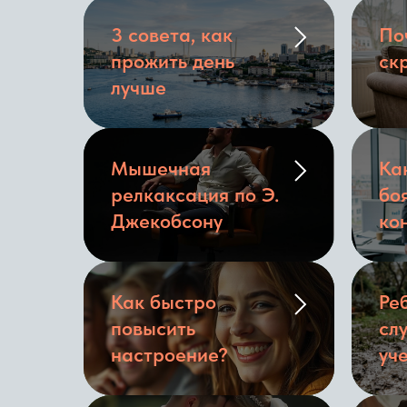
3 совета, как
По
прожить день
ск
лучше
Мышечная
Ка
релкаксация по Э.
бо
Джекобсону
ко
Как быстро
Ре
повысить
сл
настроение?
уч