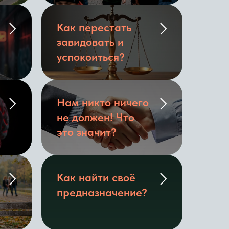
Как перестать
завидовать и
успокоиться?
Нам никто ничего
не должен! Что
это значит?
Как найти своё
предназначение?