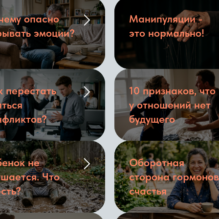
чему опасно
Манипуляции -
рывать эмоции?
это нормально!
к перестать
10 признаков, что
яться
у отношений нет
нфликтов?
будущего
бенок не
Оборотная
ушается. Что
сторона гормонов
есть?
счастья