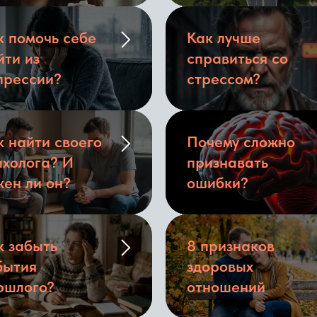
к помочь себе
Как лучше
йти из
справиться со
прессии?
стрессом?
к найти своего
Почему сложно
ихолога? И
признавать
жен ли он?
ошибки?
к забыть
8 признаков
бытия
здоровых
ошлого?
отношений