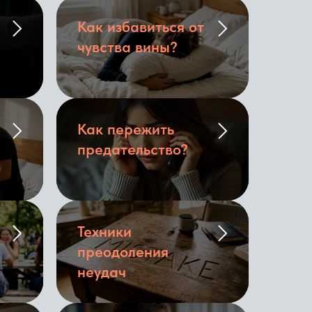
Как избавиться от
чувства вины?
Как пережить
предательство?
Техники
преодоления
неудач