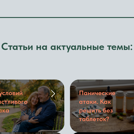
Cтатьи на актуальные темы:
 условий
Панические
астливого
атаки. Как
ака
решить без
таблеток?