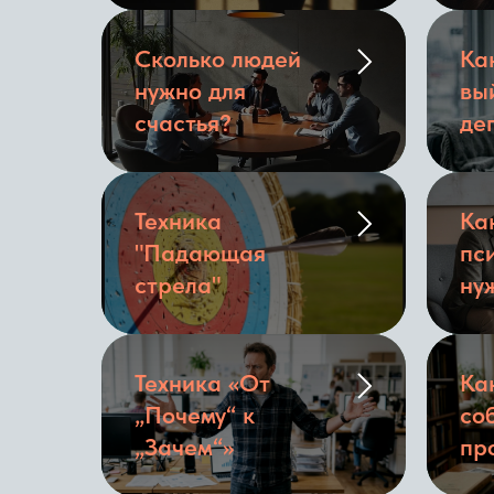
Сколько людей
Ка
нужно для
вы
счастья?
де
Техника
Ка
"Падающая
пс
стрела"
ну
Техника «От
Ка
„Почему“ к
со
„Зачем“»
пр