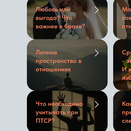
Любовь или
Мо
выгода? Что
со
важнее в браке?
от
Личное
Ср
пространство в
- 
отношениях
И 
из
Что необходимо
Ка
учитывать при
пр
ПТСР?
сл